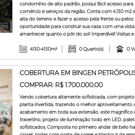
condomínio de alto padrão, possui fácil acesso para
comércio e serviços da região. Conta com 4.130 m2 e
alta do terreno e fazer o acesso pela frente ou pelos
oportunidade para construir sua casa com uma vista 
amanhecer quanto o pôr do sol! Imperdível! Visitas e
imóveis (Creci-RJ 48006). Junqueira Imóveis (Creci 8
contato conosco e c ...
4130-4130m²
0 Quarto(s)
0 V
COBERTURA EM BINGEN PETRÓPOLIS
COMPRAR: R$ 1.700.000,00
Vendo cobertura altamente sofisticada, com projet
planta invertida, trazendo o melhor aproveitamento 
acabamento em toda sua extensão, este magnífico
travertino, projeto de iluminação todo em LED, pale
sofisticados. Composta no primeiro andar de belo hal
closet, todas com porta de correr e blackout da e