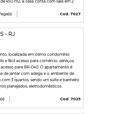
 de 450 m2, a casa conta com sala em 2
imo padrão, marcenaria em madeira maciça
Vaga(s)
Cod. 7027
 - RJ
nto, localizada em ótimo condomínio
s e fácil acesso para comércio, serviços,
il acesso para BR-040. O apartamento é
e de jantar com adega e o ambiente de
ta com 3 quartos, sendo um suíte e banheiro
os planejados, eletrodomésticos
s e banheiro de empregada. Cobertura com
chu ...
(s)
Cod. 7025