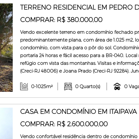
TERRENO RESIDENCIAL EM PEDRO DO
COMPRAR: R$ 380.000,00
Vendo excelente terreno em condomínio fechado pr
predominantemente plana, com área de 1.025 m2, l
condomínio, com vista para o pôr do sol. Condomín
portaria 24 horas e fácil acesso para a BR-040. Loc
refúgio com vista das montanhas. Visitas e informaçõ
(Creci-RJ 48006) e Joana Prado (Creci-RJ 92284). Junq
contato conosco e confirme os valores e informaçõ
sofrer alterações sem aviso prévio.
0-1025m²
0 Quarto(s)
0 Vaga
CASA EM CONDOMÍNIO EM ITAIPAVA 
COMPRAR: R$ 2.600.000,00
Vendo confortável residência dentro de condomínio 