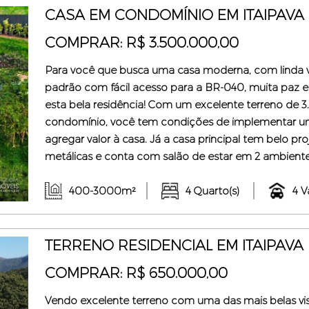
CASA EM CONDOMÍNIO EM ITAIPAVA 
COMPRAR: R$ 3.500.000,00
Para você que busca uma casa moderna, com linda v
padrão com fácil acesso para a BR-040, muita paz e 
esta bela residência! Com um excelente terreno de 
condomínio, você tem condições de implementar uma
agregar valor à casa. Já a casa principal tem belo p
metálicas e conta com salão de estar em 2 ambient
com preparação para instalar split de ar condiciona
lavabo, despensa, lavanderia e banhei ...
400-3000m²
4 Quarto(s)
4 V
TERRENO RESIDENCIAL EM ITAIPAVA 
COMPRAR: R$ 650.000,00
Vendo excelente terreno com uma das mais belas vist