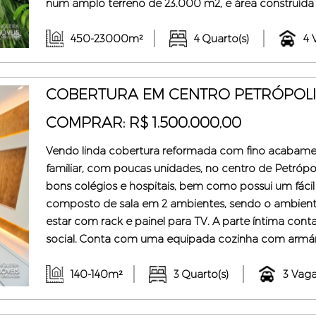
num amplo terreno de 23.000 m2, e área construída
ambientes, cozinha americana, acabamentos de ót
e bancadas de mármore, 4 suítes, sendo a master ...
450-23000m²
4 Quarto(s)
4 
COBERTURA EM CENTRO PETRÓPOLIS
COMPRAR: R$ 1.500.000,00
Vendo linda cobertura reformada com fino acabame
familiar, com poucas unidades, no centro de Petrópoli
bons colégios e hospitais, bem como possui um fác
composto de sala em 2 ambientes, sendo o ambient
estar com rack e painel para TV. A parte íntima con
social. Conta com uma equipada cozinha com armári
embutidos e lavanderia também repleta de armário
ótimo salão de TV com banheiro, salão gourmet com 
140-140m²
3 Quarto(s)
3 Vaga