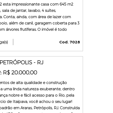
m2 esta impressionante casa com 645 m2
ala de jantar, lavabo, 4 suítes,
 Conta, ainda, com área de lazer com
poio, além de canil, garagem coberta para 3
 árvores frutíferas. O imóvel é todo
rtunidade! Visitas e informações, Fabrício
ga(s)
Cod. 7028
ETRÓPOLIS - RJ
: R$ 20.000,00
tos de alta qualidade e construção
a uma linda natureza exuberante, dentro
ça nobre e fácil acesso para o Rio, pela
io de Itaipava, você achou o seu lugar!
drão em Araras, Petrópolis, RJ. Construída