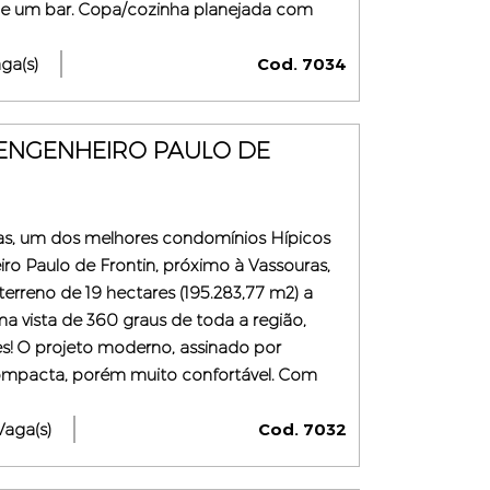
 e um bar. Copa/cozinha planejada com
ea de serviço e dependência completa. Na
ga(s)
Cod. 7034
ENGENHEIRO PAULO DE
s, um dos melhores condomínios Hípicos
ro Paulo de Frontin, próximo à Vassouras,
erreno de 19 hectares (195.283,77 m2) a
ma vista de 360 graus de toda a região,
s! O projeto moderno, assinado por
compacta, porém muito confortável. Com
nta com ampla sala de estar em 2
lação d ...
Vaga(s)
Cod. 7032