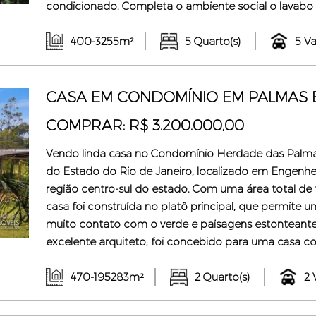
condicionado. Completa o ambiente social o lavabo
armários e eletrodomésticos embutidos, além de ár
parte íntima temos 5 quartos, todos com ar c ...
400-3255m²
5 Quarto(s)
5 Va
CASA EM CONDOMÍNIO EM PALMAS 
FRONTIN - RJ
COMPRAR: R$ 3.200.000,00
Vendo linda casa no Condomínio Herdade das Palma
do Estado do Rio de Janeiro, localizado em Engenhei
região centro-sul do estado. Com uma área total de t
casa foi construída no platô principal, que permite u
muito contato com o verde e paisagens estonteante
excelente arquiteto, foi concebido para uma casa 
uma área total de 470 m2 de construção, a casa co
ambientes, toda envidraçada para uma plena contemp
470-195283m²
2 Quarto(s)
2 