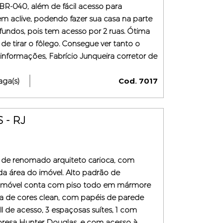
 BR-040, além de fácil acesso para
m aclive, podendo fazer sua casa na parte
 fundos, pois tem acesso por 2 ruas. Ótima
de tirar o fôlego. Consegue ver tanto o
 informações, Fabrício Junqueira corretor de
.226-J). Whatsapp (24) 99295-3751. Entre em
aga(s)
Cod. 7017
 - RJ
o de renomado arquiteto carioca, com
da área do imóvel. Alto padrão de
 imóvel conta com piso todo em mármore
ta de cores clean, com papéis de parede
l de acesso, 3 espaçosas suítes, 1 com
mpresa Hunter Douglas, e com acesso à