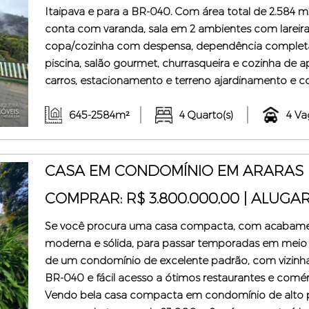
Itaipava e para a BR-040. Com área total de 2.584 
conta com varanda, sala em 2 ambientes com lareira, s
copa/cozinha com despensa, dependência completa.
piscina, salão gourmet, churrasqueira e cozinha de a
carros, estacionamento e terreno ajardinamento e com
murado e conta com portão eletrônico. Excelente opo
Junqueira corretor de imóveis (Creci-R ...
645-2584m²
4 Quarto(s)
4 Va
CASA EM CONDOMÍNIO EM ARARAS P
COMPRAR: R$ 3.800.000,00 | ALUGAR
Se você procura uma casa compacta, com acabamen
moderna e sólida, para passar temporadas em meio 
de um condomínio de excelente padrão, com vizinhan
BR-040 e fácil acesso a ótimos restaurantes e comérc
Vendo bela casa compacta em condomínio de alto pa